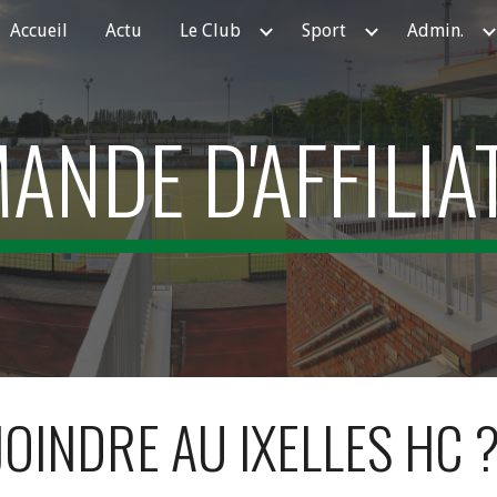
Accueil
Actu
Le Club
Sport
Admin.
ip to main content
Skip to navigat
ANDE D'AFFILIA
JOINDRE AU IXELLES HC 