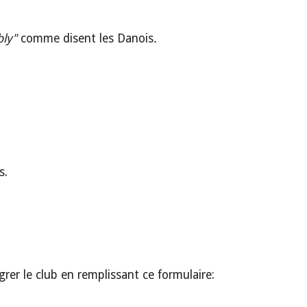
bly"
comme disent les Danois
.
es.
rer le club en remplissant ce formulaire: