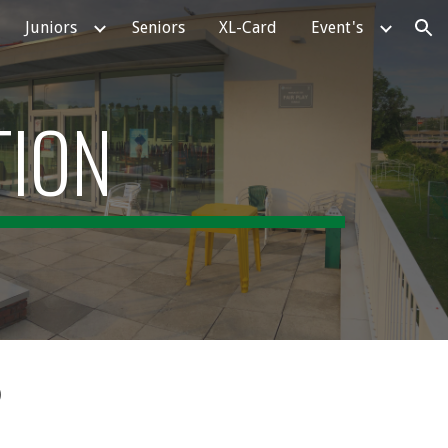
Juniors
Seniors
XL-Card
Event's
ion
TION
?