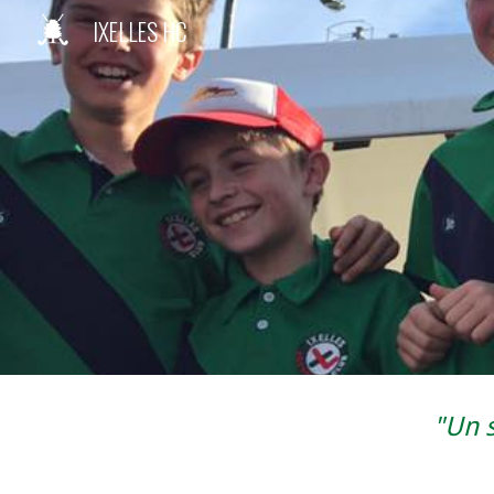
IXELLES HC
Sk
"Un s