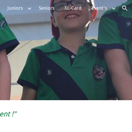
Juniors
Seniors
XL-Card
Event's
ion
ent !"