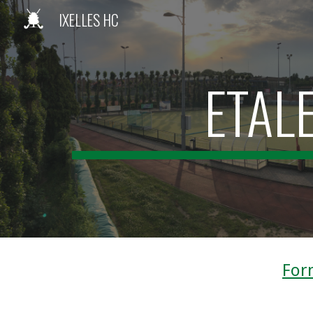
IXELLES HC
Sk
ETAL
For