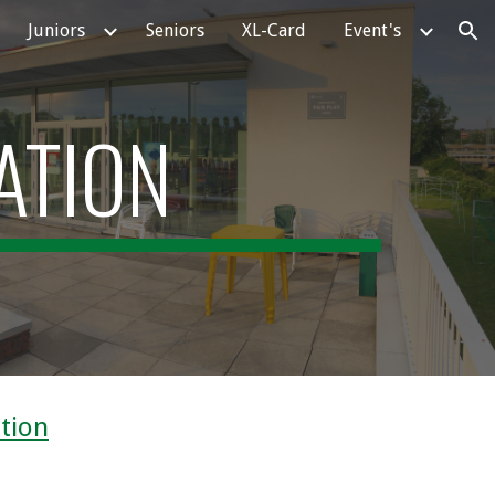
Juniors
Seniors
XL-Card
Event's
ion
ATION
tion